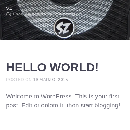
Ir
SZ
al
Equipos de sonido "Al mejor precio"
contenido
HELLO WORLD!
POSTED ON
19 MARZO, 2015
Welcome to WordPress. This is your first
post. Edit or delete it, then start blogging!